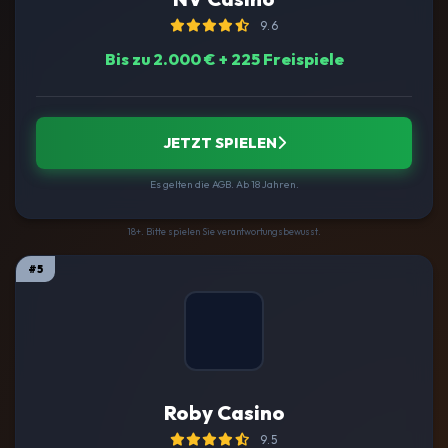
9.6
Bis zu 2.000 € + 225 Freispiele
JETZT SPIELEN
Es gelten die AGB. Ab 18 Jahren.
18+. Bitte spielen Sie verantwortungsbewusst.
#5
Roby Casino
9.5