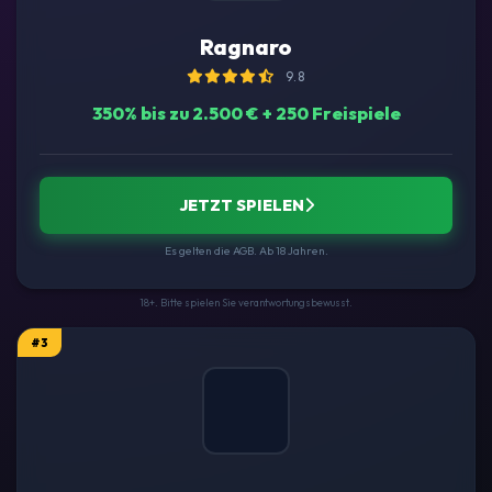
Ragnaro
9.8
350% bis zu 2.500 € + 250 Freispiele
JETZT SPIELEN
Es gelten die AGB. Ab 18 Jahren.
18+. Bitte spielen Sie verantwortungsbewusst.
#3