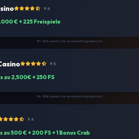
sino
9.6
2.000 € + 225 Freispiele
18+. Bitte spielen Sie verantwortungsbewusst.
Casino
9.5
s zu 2,500€ + 250 FS
18+. Bitte spielen Sie verantwortungsbewusst.
9.4
s zu 500 € + 200 FS + 1 Bonus Crab