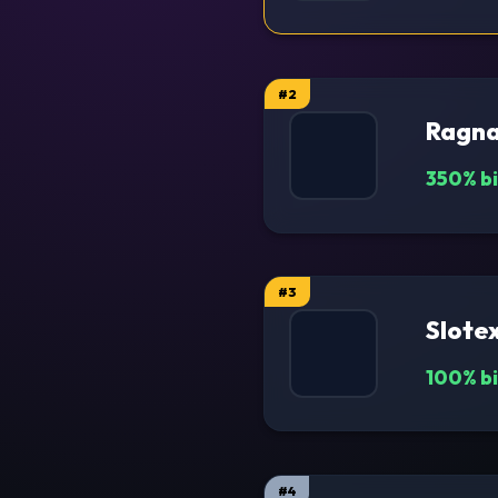
#2
Ragna
350% bi
#3
Slote
100% bi
#4