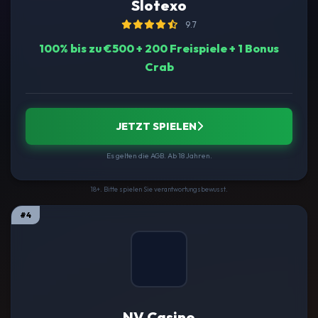
Slotexo
9.7
100% bis zu €500 + 200 Freispiele + 1 Bonus
Crab
JETZT SPIELEN
Es gelten die AGB. Ab 18 Jahren.
18+. Bitte spielen Sie verantwortungsbewusst.
#4
NV Casino