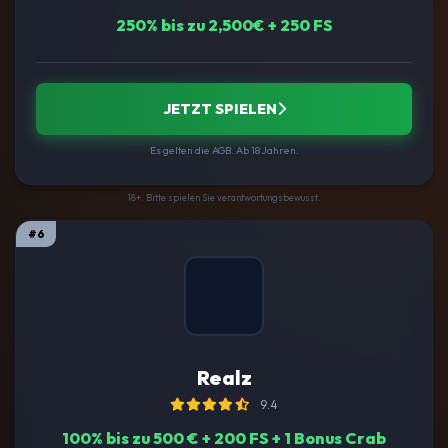
250% bis zu 2,500€ + 250 FS
JETZT SPIELEN
Es gelten die AGB. Ab 18 Jahren.
18+. Bitte spielen Sie verantwortungsbewusst.
#6
Realz
9.4
100% bis zu 500 € + 200 FS + 1 Bonus Crab