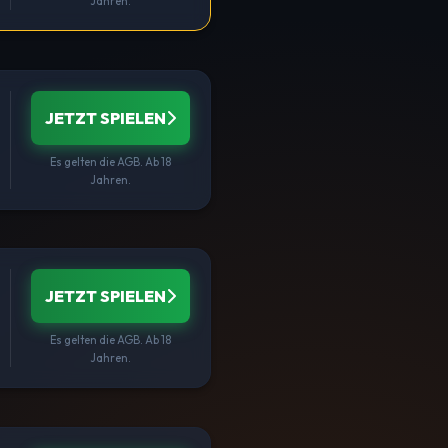
Jahren.
JETZT SPIELEN
Es gelten die AGB. Ab 18
Jahren.
JETZT SPIELEN
Es gelten die AGB. Ab 18
Jahren.