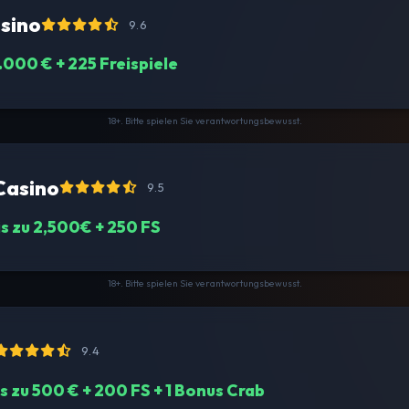
sino
9.6
2.000 € + 225 Freispiele
18+. Bitte spielen Sie verantwortungsbewusst.
Casino
9.5
s zu 2,500€ + 250 FS
18+. Bitte spielen Sie verantwortungsbewusst.
9.4
s zu 500 € + 200 FS + 1 Bonus Crab