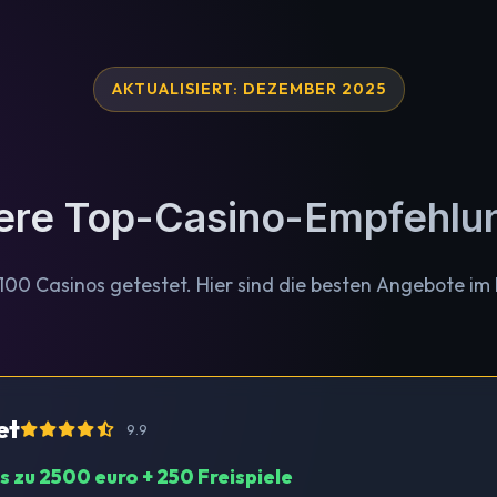
AKTUALISIERT: DEZEMBER 2025
ere Top-Casino-Empfehlu
100 Casinos getestet. Hier sind die besten Angebote i
et
9.9
s zu 2500 euro + 250 Freispiele