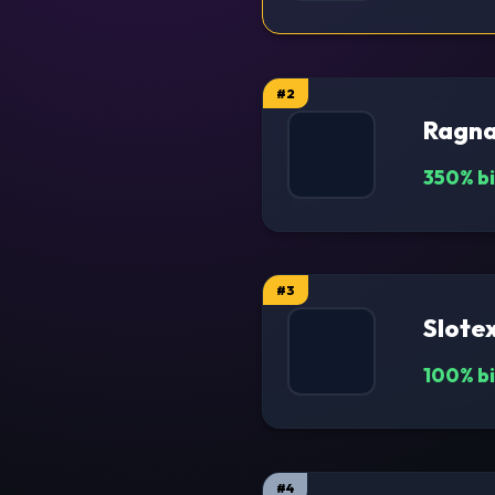
#2
Ragna
350% bi
#3
Slote
100% bi
#4