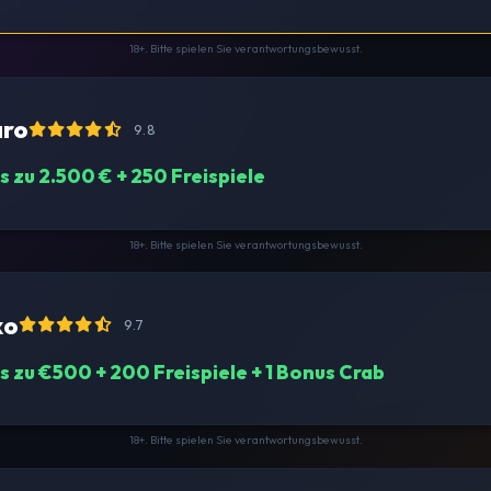
18+. Bitte spielen Sie verantwortungsbewusst.
ro
9.8
s zu 2.500 € + 250 Freispiele
18+. Bitte spielen Sie verantwortungsbewusst.
xo
9.7
s zu €500 + 200 Freispiele + 1 Bonus Crab
18+. Bitte spielen Sie verantwortungsbewusst.