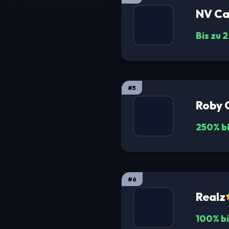
NV Ca
Bis zu 
#5
Roby 
250% bi
#6
Realz
100% bi