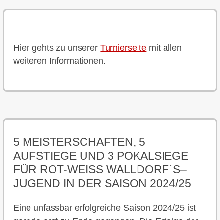
A2
Test
JSG
ABSE.
Rot-
28
Eltiville/Erbach
Weiss
15:
I
Walldorf
II
B1
Test
Karbener SV
vs
Rot-
28
Hier gehts zu unserer
Turnierseite
mit allen
Weiss
17:
weiteren Informationen.
Walldorf
5 MEISTERSCHAFTEN, 5
AUFSTIEGE UND 3 POKALSIEGE
FÜR ROT-WEISS WALLDORF`S–
JUGEND IN DER SAISON 2024/25
Eine unfassbar erfolgreiche Saison 2024/25 ist