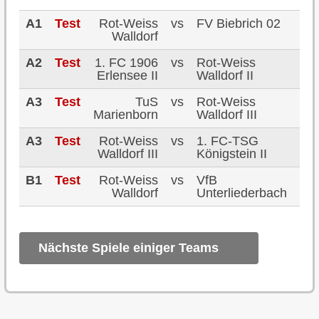
Probetraining
A1
Test
Rot-Weiss
vs
FV Biebrich 02
22
Walldorf
13:
Kontakt
A2
Test
1. FC 1906
vs
Rot-Weiss
21
Erlensee II
Walldorf II
15:
Sponsoren
A3
Test
TuS
vs
Rot-Weiss
22
Marienborn
Walldorf III
15:
Casino
A3
Test
Rot-Weiss
vs
1. FC-TSG
21
Walldorf III
Königstein II
11:
B1
Test
Rot-Weiss
vs
VfB
22
Walldorf
Unterliederbach
16:
Nächste Spiele einiger Teams