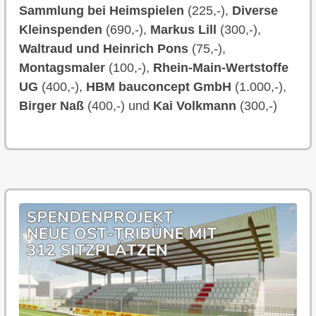
Sammlung bei Heimspielen
(225,-),
Diverse
Kleinspenden
(690,-),
Markus Lill
(300,-),
Waltraud und Heinrich Pons
(75,-),
Montagsmaler
(100,-),
Rhein-Main-Wertstoffe
UG
(400,-),
HBM bauconcept GmbH
(1.000,-),
Birger Naß
(400,-) und
Kai Volkmann
(300,-)