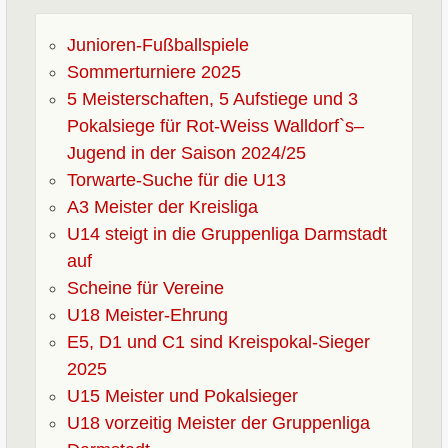
F-Junioren
Junioren-Fußballspiele
Sommerturniere 2025
G-Junioren
5 Meisterschaften, 5 Aufstiege und 3
Pokalsiege für Rot-Weiss Walldorf`s–
Fußball
Jugend in der Saison 2024/25
Torwarte-Suche für die U13
News
A3 Meister der Kreisliga
U14 steigt in die Gruppenliga Darmstadt
Spendenprojekt
auf
Scheine für Vereine
Vereinsspielplan
U18 Meister-Ehrung
E5, D1 und C1 sind Kreispokal-Sieger
Turniere
2025
U15 Meister und Pokalsieger
Fußballschule
U18 vorzeitig Meister der Gruppenliga