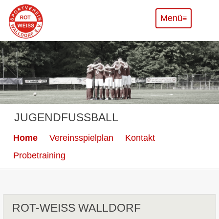
Menü
Navigation
Home
überspringen
Teams
A-Junioren
JUGENDFUSSBALL
B-Junioren
Navigation
Home
Vereinsspielplan
Kontakt
überspringen
Probetraining
C-Junioren
D-Junioren
ROT-WEISS WALLDORF
E-Junioren