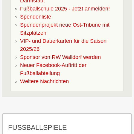
Darmstadt
Vereinszeitung
Fußballschule 2025 - Jetzt anmelden!
Spendenliste
Rückblick
Spendenprojekt neue Ost-Tribüne mit
Sitzplätzen
Über Uns
VIP- und Dauerkarten für die Saison
2025/26
Organisation
Sponsor von RW Walldorf werden
Neuer Facebook-Auftritt der
Teamshop
Fußballabteilung
Weitere Nachrichten
Jugendkonzept
Elterninformation
Mitgliedschaft
FUSSBALLSPIELE