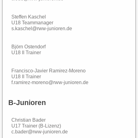
Fördertraining
Steffen Kaschel
U18 Teammanager
Fußballschule
s.kaschel@rww-junioren.de
Vereinszeitung
Björn Ostendorf
U18 II Trainer
Rückblick
Francisco-Javier Ramirez-Moreno
Über Uns
U18 II Trainer
f.ramirez-moreno@rww-junioren.de
Organisation
B-Junioren
Teamshop
Christian Bader
Trainer
U17 Trainer (B-Lizenz)
c.bader@rww-junioren.de