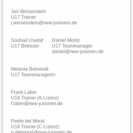
Jugendkonzept
Jan Weisenstein
U17 Trainer
Elterninformation
j.weisenstein@rww-junioren.de
Mitgliedschaft
Souhail Lhadaf
Daniel Moritz
U17 Betreuer
U17 Teammanager
Probetraining
daniel@rww-junioren.de
Kontakt
Melanie Behrendt
U17 Teammanagerin
Sponsoren
Frank Laber
U16 Trainer (A-Lizenz)
f.laber@rww-junioren.de
Pedro del Moral
U16 Trainer (C-Lizenz)
p.delmoral@rww-junioren.de