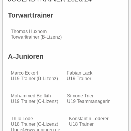
F-Junioren
Torwarttrainer
G-Junioren
Thomas Huxhorn
Torwarttrainer (B-Lizenz)
SoccerKids
A-Junioren
Fußball
Marco Eckert
Fabian Lack
News
U19 Trainer (B-Lizenz)
U19 Trainer
Kunstrasen 3.0
Mohammed Belfkih
Simone Trier
U19 Trainer (C-Lizenz)
U19 Teammanagerin
Vereinsspielplan
Thilo Lode
Konstantin Loderer
Turniere
U18 Trainer (C-Lizenz)
U18 Trainer
t.lode@rww-junioren.de